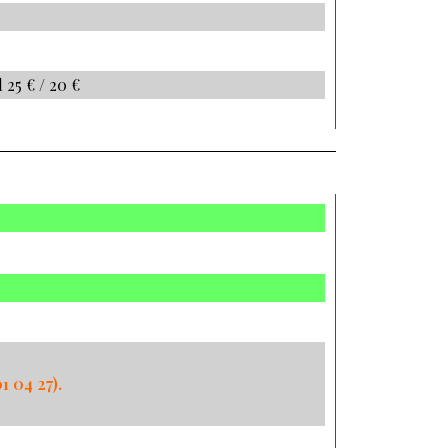
l
25 € / 20 €
1 04 27
).