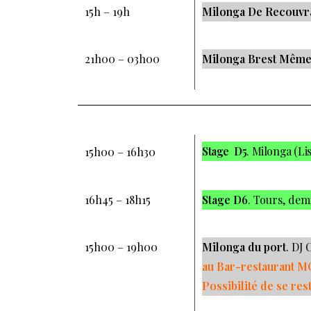
15h – 19h
Milonga De Recouvr
21h00 – 03h00
Milonga Brest Mêm
Stage D5
. Milonga (Lis
15h00 – 16h30
16h45 – 18h15
Stage D6
. Tours, demi
15h00 – 19h00
Milonga du port
. DJ
au Bar-restaurant M
Possibilité de se res