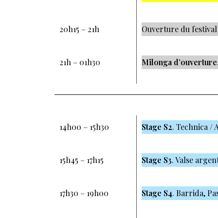
20h15 – 21h
Ouverture du festival
21h – 01h30
Milonga d’ouverture
14h00 – 15h30
Stage S2
. Technica / 
15h45 – 17h15
Stage S3
. Valse argen
17h30 – 19h00
Stage S4
. Barrida, Pa