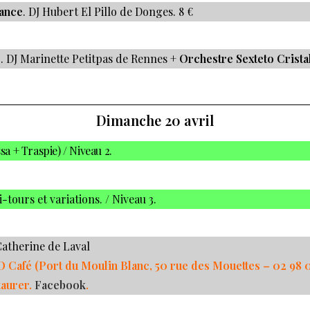
ance
. DJ Hubert El Pillo de Donges. 8 €
e
. DJ Marinette Petitpas de Rennes +
Orchestre Sexteto Crista
Dimanche 20 avril
sa + Traspie) / Niveau 2.
-tours et variations. / Niveau 3.
 Catherine de Laval
O Café (Port du Moulin Blanc, 50 rue des Mouettes –
02 98 0
taurer.
Facebook
.